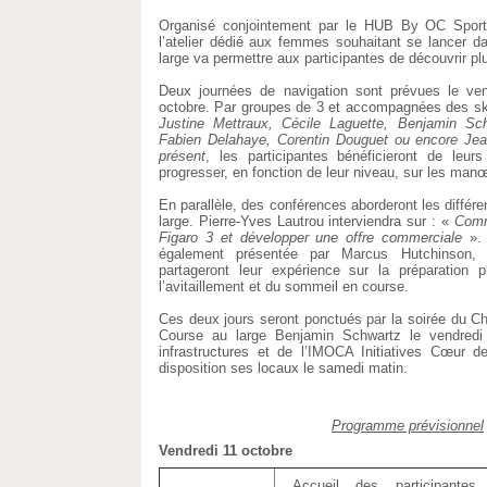
Organisé conjointement par le HUB By OC Sport
l’atelier dédié aux femmes souhaitant se lancer d
large va permettre aux participantes de découvrir plu
Deux journées de navigation sont prévues le ve
octobre. Par groupes de 3 et accompagnées des sk
Justine Mettraux, Cécile Laguette, Benjamin S
Fabien Delahaye, Corentin Douguet ou encore Jean
présent
, les participantes bénéficieront de leurs 
progresser, en fonction de leur niveau, sur les manœ
En parallèle, des conférences aborderont les différ
large. Pierre-Yves Lautrou interviendra sur : «
Comm
Figaro 3 et développer une offre commerciale
». 
également présentée par Marcus Hutchinson, 
partageront leur expérience sur la préparation 
l’avitaillement et du sommeil en course.
Ces deux jours seront ponctués par la soirée du C
Course au large Benjamin Schwartz le vendredi 
infrastructures et de l’IMOCA Initiatives Cœur
disposition ses locaux le samedi matin.
Programme prévisionnel
Vendredi 11 octobre
Accueil des participante