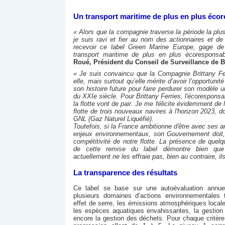
Un transport maritime de plus en plus éco
« Alors que la compagnie traverse la période la plu
je suis ravi et fier au nom des actionnaires et d
recevoir ce label Green Marine Europe, gage d
transport maritime de plus en plus écorespons
Roué, Président du Conseil de Surveillance de Br
« Je suis convaincu que la Compagnie Brittany Fer
elle, mais surtout qu’elle mérite d’avoir l’opportunit
son histoire future pour faire perdurer son modèle u
du XXIe siècle. Pour Brittany Ferries, l'écoresponsa
la flotte vont de pair. Je me félicite évidemment de 
flotte de trois nouveaux navires à l'horizon 2023, 
GNL (Gaz Naturel Liquéfié).
Toutefois, si la France ambitionne d'être avec ses
enjeux environnementaux, son Gouvernement doit, 
compétitivité de notre flotte. La présence de quel
de cette remise du label démontre bien que l
actuellement ne les effraie pas, bien au contraire, i
La transparence des résultats
Ce label se base sur une autoévaluation annue
plusieurs domaines d’actions environnementales 
effet de serre, les émissions atmosphériques locale
les espèces aquatiques envahissantes, la gestion 
encore la gestion des déchets. Pour chaque critère,