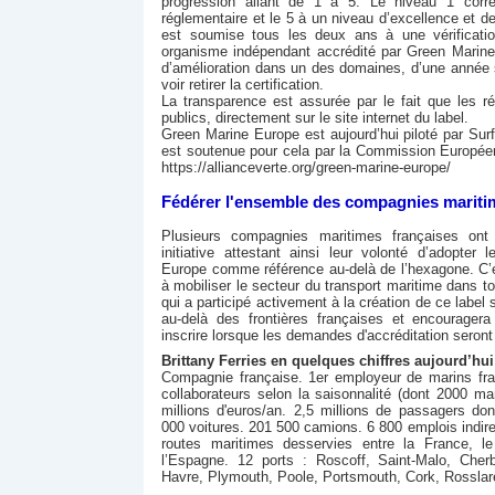
progression allant de 1 à 5. Le niveau 1 corr
réglementaire et le 5 à un niveau d’excellence et de
est soumise tous les deux ans à une vérificatio
organisme indépendant accrédité par Green Marine
d’amélioration dans un des domaines, d’une année s
voir retirer la certification.
La transparence est assurée par le fait que les r
publics, directement sur le site internet du label.
Green Marine Europe est aujourd’hui piloté par Sur
est soutenue pour cela par la Commission Europée
https://allianceverte.org/green-marine-europe/
Fédérer l'ensemble des compagnies mariti
Plusieurs compagnies maritimes françaises ont
initiative attestant ainsi leur volonté d’adopte
Europe comme référence au-delà de l’hexagone. C’es
à mobiliser le secteur du transport maritime dans to
qui a participé activement à la création de ce label
au-delà des frontières françaises et encourager
inscrire lorsque les demandes d'accréditation seron
Brittany Ferries en quelques chiffres aujourd’hui
Compagnie française. 1er employeur de marins fra
collaborateurs selon la saisonnalité (dont 2000 mari
millions d'euros/an. 2,5 millions de passagers do
000 voitures. 201 500 camions. 6 800 emplois indirec
routes maritimes desservies entre la France, le
l’Espagne. 12 ports : Roscoff, Saint-Malo, Cher
Havre, Plymouth, Poole, Portsmouth, Cork, Rosslare